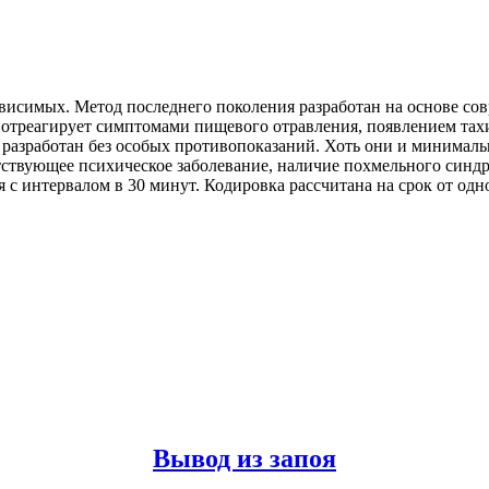
ависимых
. Метод последнего поколения разработан на основе с
м отреагирует симптомами пищевого отравления, появлением тах
разработан без особых противопоказаний. Хоть они и минимальн
тствующее психическое заболевание, наличие похмельного синдр
 с интервалом в 30 минут. Кодировка рассчитана на срок от одног
Вывод из запоя