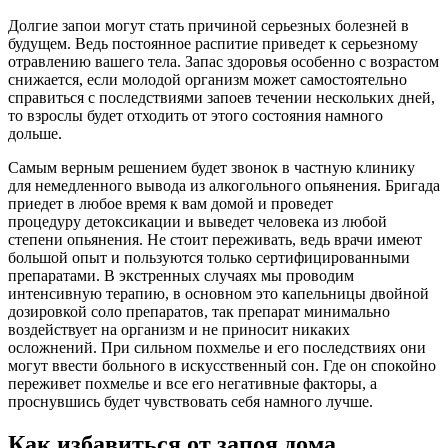
Долгие запои могут стать причиной серьезных болезней в
будущем. Ведь постоянное распитие приведет к серьезному
отравлению вашего тела. Запас здоровья особенно с возрастом
снижается, если молодой организм может самостоятельно
справиться с последствиями запоев течении нескольких дней,
то взрослы будет отходить от этого состояния намного
дольше.
Самым верным решением будет звонок в частную клинику
для немедленного вывода из алкогольного опьянения. Бригада
приедет в любое время к вам домой и проведет
процедуру
детоксикации
и выведет человека из любой
степени опьянения. Не стоит переживать, ведь врачи имеют
большой опыт и пользуются только сертифицированными
препаратами. В экстренных случаях мы проводим
интенсивную терапию, в основном это капельницы двойной
дозировкой соло препаратов, так препарат минимально
воздействует на организм и не приносит никаких
осложнений. При сильном похмелье и его последствиях они
могут ввести больного в искусственный сон. Где он спокойно
переживет похмелье и все его негативные факторы, а
проснувшись будет чувствовать себя намного лучше.
Как избавиться от запоя дома