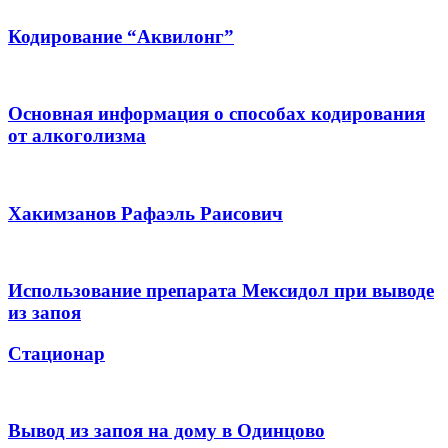
Кодирование “Аквилонг”
Основная информация о способах кодирования
от алкоголизма
Хакимзанов Рафаэль Раисович
Использование препарата Мексидол при выводе
из запоя
Стационар
Вывод из запоя на дому в Одинцово